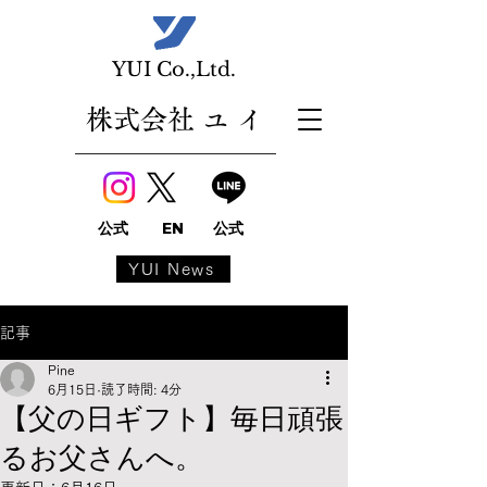
​YUI Co.,Ltd.
株式会社 ユ イ
公式
EN
公式
YUI News
記事
Pine
6月15日
読了時間: 4分
【父の日ギフト】毎日頑張
るお父さんへ。