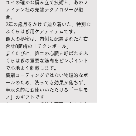
ユイの確かな編み立て技術と、あのフ
ァイテン社の先端テクノロジーが融
合。
2年の歳月をかけて辿り着いた、特別な
ふくらはぎ用ケアアイテムです。
最大の秘密は、内側に配置された左右
合計8箇所の「チタンボール」
歩くたびに、第二の心臓と呼ばれるふ
くらはぎの重要な筋肉をピンポイント
で心地よく刺激します。
薬剤コーティングではない物理的なボ
ールのため、洗っても効果が落ちず、
半永久的にお使いいただける「一生モ
ノ」のギフトです
さらに、プロの手技を再現したような
優しい螺旋状の着圧（ラジアルコンプ
レッション）と、コットン100%に比べ
約2倍の吸湿性を誇る極上の「絹混レー
ヨン」素材を採用。