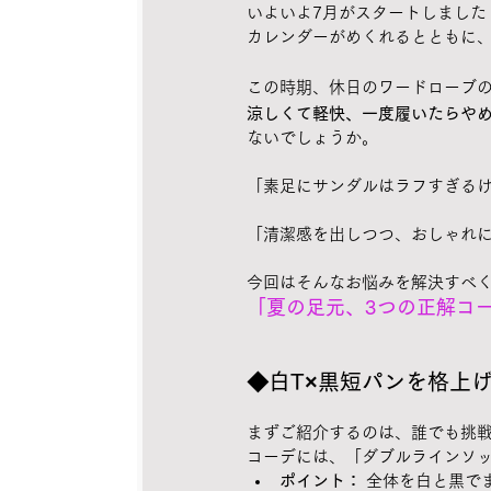
いよいよ7月がスタートしました
カレンダーがめくれるとともに
この時期、休日のワードローブ
涼しくて軽快、一度履いたらや
ないでしょうか。
「素足にサンダルはラフすぎる
「清潔感を出しつつ、おしゃれ
今回はそんなお悩みを解決すべ
「夏の足元、3つの正解コ
◆白T×黒短パンを格上
まずご紹介するのは、誰でも挑戦
コーデには、「ダブルラインソ
ポイント：
 全体を白と黒で