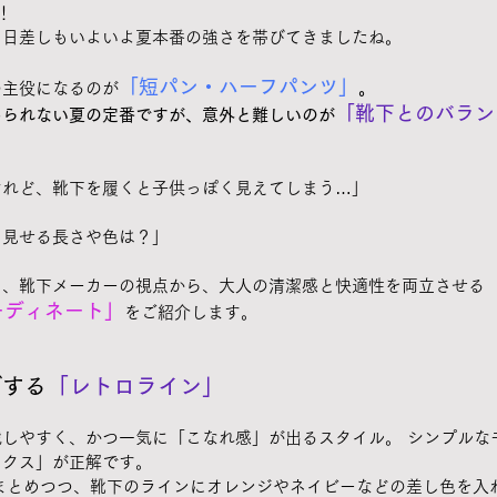
！
、日差しもいよいよ夏本番の強さを帯びてきましたね。
「短パン・ハーフパンツ」
の主役になるのが
。 
「靴下とのバラン
められない夏の定番ですが、意外と難しいのが
けれど、靴下を履くと子供っぽく見えてしまう…」
に見せる長さや色は？」
く、靴下メーカーの視点から、大人の清潔感と快適性を両立させる
ーディネート」
をご紹介します。
げする
「レトロライン」
しやすく、かつ一気に「こなれ感」が出るスタイル。 シンプルな
ックス」が正解です。
まとめつつ、靴下のラインにオレンジやネイビーなどの差し色を入