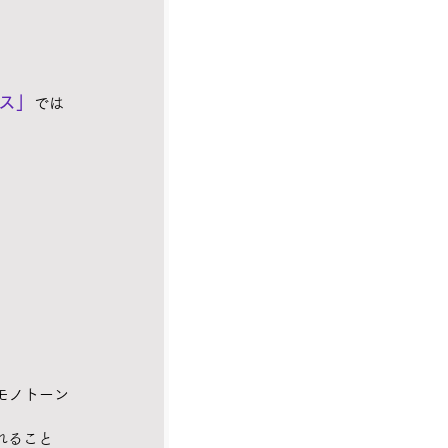
ス」
では
モノトーン
れること