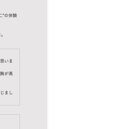
二”の体験
た。
思いま
胸が高
じまし