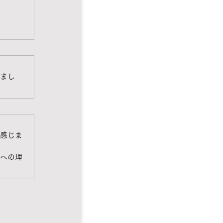
まし
感じま
への理
。