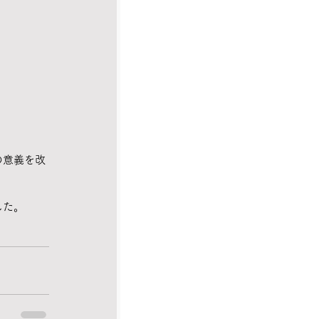
の意義を改
した。