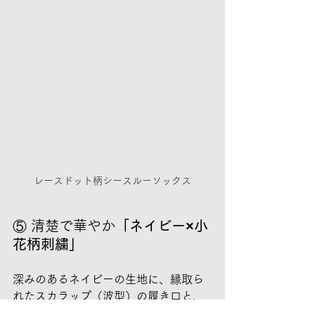
レースドット柄シースルーソックス
⑤ 清楚で華やか
「ネイビー×小
花柄刺繍」
深みのあるネイビーの生地に、縁取ら
れたスカラップ（波型）の履き口と、
繊細な小花柄の刺繍がフェミニンな印