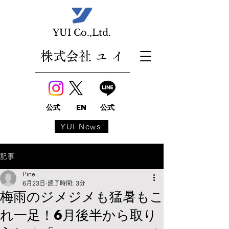
​YUI Co.,Ltd.
株式会社 ユ イ
公式
EN
公式
YUI News
記事
Pine
6月23日
読了時間: 3分
梅雨のジメジメも猛暑もこ
れ一足！6月後半から取り