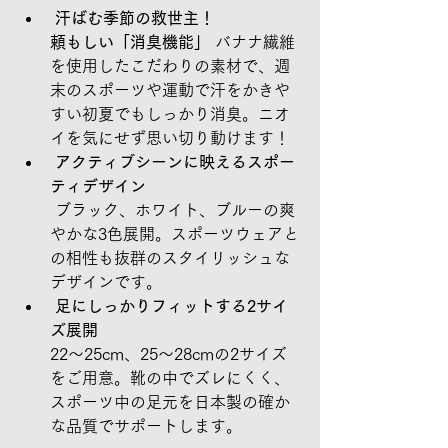
 汗ばむ季節の救世主！
頼もしい「消臭機能」
 バナナ繊維
を使用したこだわりの素材で、週
末のスポーツや運動で汗をかきや
すい初夏でもしっかり消臭。ニオ
イを気にせず思い切り動けます！
 アクティブシーンに映えるスポー
ティデザイン
 ブラック、ホワイト、ブルーの爽
やかな3色展開。スポーツウェアと
の相性も抜群のスタイリッシュな
デザインです。
 足にしっかりフィットする2サイ
ズ展開
22～25cm、25～28cmの2サイズ
をご用意。靴の中でズレにくく、
スポーツ中の足元を日本製の確か
な品質でサポートします。