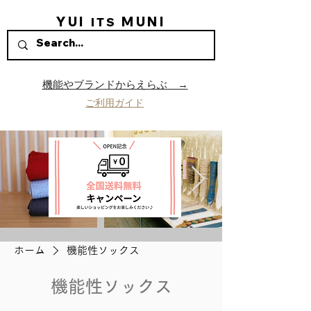
YUI
MUNI
ITS
機能やブランドからえらぶ →
ご利用ガイド
ホーム
機能性ソックス
機能性ソックス