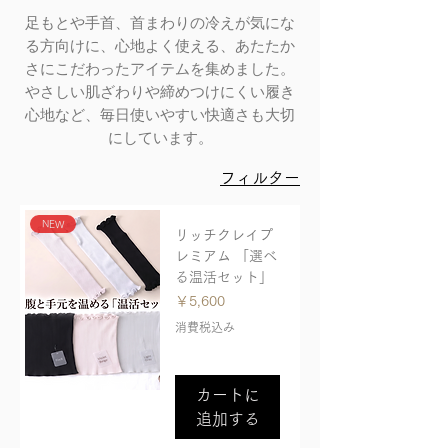
足もとや手首、首まわりの冷えが気にな
る方向けに、心地よく使える、あたたか
さにこだわったアイテムを集めました。
やさしい肌ざわりや締めつけにくい履き
心地など、毎日使いやすい快適さも大切
にしています。
フィルター
NEW
リッチクレイプ
レミアム 「選べ
る温活セット」
価格
￥5,600
消費税込み
カートに
追加する