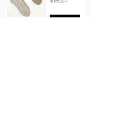
消費税込み
カートに
追加する
睡眠特化型靴
下 「グッドリ
ーマー」
価格
￥2,365
消費税込み
カートに
追加する