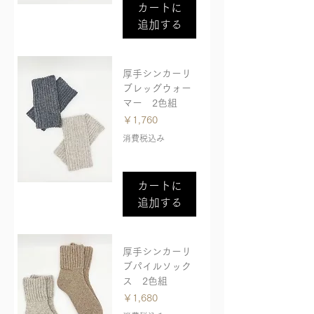
カートに
追加する
厚手シンカーリ
ブレッグウォー
マー 2色組
価格
￥1,760
消費税込み
カートに
追加する
厚手シンカーリ
ブパイルソック
ス 2色組
価格
￥1,680