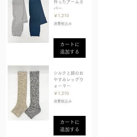
作ったアームカ
バー
価格
￥1,210
消費税込み
カートに
追加する
シルクと綿のお
やすみレッグウ
ォーマー
価格
￥1,210
消費税込み
カートに
追加する