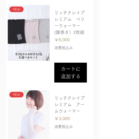
NEW
リッチクレイプ
レミアム ベリ
ーウォーマー
(腹巻き）2枚組
価格
￥6,000
消費税込み
カートに
追加する
NEW
リッチクレイプ
レミアム アー
ムウォーマー
価格
￥3,000
消費税込み