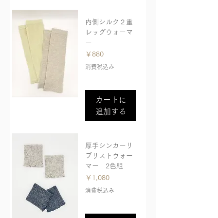
内側シルク２重
レッグウォーマ
ー
価格
￥880
消費税込み
カートに
追加する
厚手シンカーリ
ブリストウォー
マー 2色組
価格
￥1,080
消費税込み