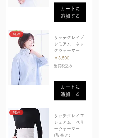
カートに
追加する
NEW
リッチクレイプ
レミアム ネッ
クウォーマー
価格
￥3,500
消費税込み
カートに
追加する
NEW
リッチクレイプ
レミアム ベリ
ーウォーマー
(腹巻き）