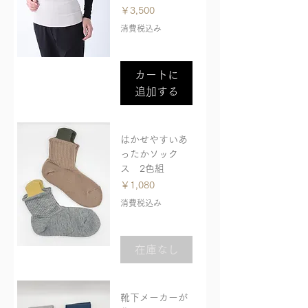
価格
￥3,500
消費税込み
カートに
追加する
はかせやすいあ
ったかソック
ス 2色組
価格
￥1,080
消費税込み
在庫なし
靴下メーカーが