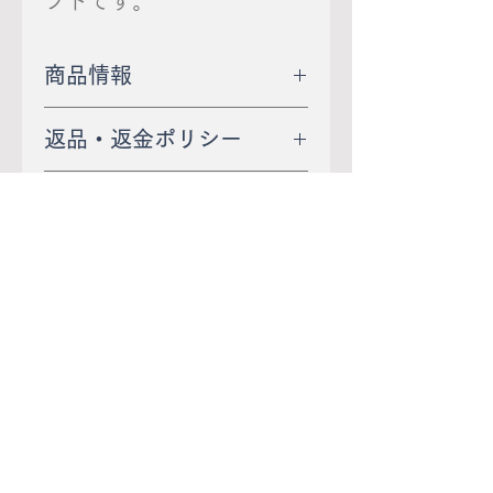
フトです。
商品情報
●カラー：ブラック、ブル
返品・返金ポリシー
ー、サックス、イエロー、
返品は、未使用・未開封
レッド、ピンク
商品の配送について
で、商品到着後７日以内に
●適応サイズ：約22.0～
送 料：オンラインショッ
当店宛てにご連絡いただい
29.0ｃｍ
プOPEN記念により、期間
たものについてお受けいた
●日本製
限定で送料無料キャンペー
します。
●綿・ナイロン・レーヨ
まだレビューはありません
ン実施中！
ン・ポリウレタン
最初のレビューを書きませんか？ あ
特別価格でのお届けのた
返品の送料については、不
なたのご意見・ご要望をぜひ共有して
め、配送方法の指定はでき
良品の場合は当社が、お客
※ブラウザやお使いのモニ
ください。
ませんのでご了承くださ
様都合による場合はお客様
ター環境、また撮影時の室
い。
にてご負担をお願いしま
内外の光加減により、実際