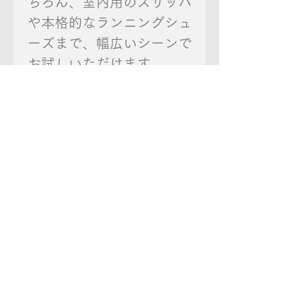
ちろん、室内用のスリッパ
や本格的なランニングシュ
ーズまで、幅広いシーンで
お試しいただけます。
商品情報
●カラー： 山吹茶 × 苔
返品・返金ポリシー
(Yamabukicha × Koke)
返品は、未使用・未開封
胡桃 × 褐色
商品の配送について
で、商品到着後７日以内に
(Kurumi × Kachiiro)
送 料：オンラインショッ
当店宛てにご連絡いただい
銀鼠 × 鈍色
プOPEN記念により、期間
たものについてお受けいた
(Ginnezumi × Nibi-iro)
限定で送料無料キャンペー
します。
●適応サイズ：約25.0～
まだレビューはありません
ン実施中！
28.0ｃｍ
最初のレビューを書きませんか？ あ
特別価格でのお届けのた
返品の送料については、不
●ポリエステル、綿、その