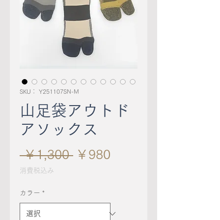
SKU： Y251107SN-M
山足袋アウトド
アソックス
通
セ
 ￥1,300 
￥980
常
ー
消費税込み
価
ル
カラー
*
格
価
格