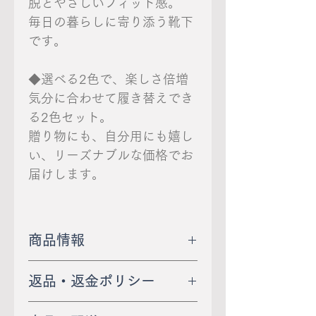
脱とやさしいフィット感。
毎日の暮らしに寄り添う靴下
です。
◆選べる2色で、楽しさ倍増
気分に合わせて履き替えでき
る2色セット。
贈り物にも、自分用にも嬉し
い、リーズナブルな価格でお
届けします。
商品情報
●カラー：グレー＆モカチ
返品・返金ポリシー
ャ
返品は、未使用・未開封
●適応サイズ：約22.0～