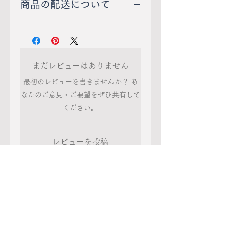
商品の配送について
で、商品到着後７日以内に
24.0ｃｍ
送 料：オンラインショッ
当店宛てにご連絡いただい
●日本製
プOPEN記念により、期間
たものについてお受けいた
●アクリル、ナイロン、ポ
限定で送料無料キャンペー
します。
リエステル、ウール、ポリ
まだレビューはありません
ン実施中！
ウレタン
最初のレビューを書きませんか？ あ
特別価格でのお届けのた
返品の送料については、不
なたのご意見・ご要望をぜひ共有して
め、配送方法の指定はでき
良品の場合は当社が、お客
※ブラウザやお使いのモニ
ください。
ませんのでご了承くださ
様都合による場合はお客様
ター環境、また撮影時の室
い。
にてご負担をお願いしま
内外の光加減により、実際
レビューを投稿
す。
の商品と掲載画像の色味が
配送業者：クリックポスト
異なる場合がございます。
（ポストにお届け）数量が
多い場合は宅配便
関連商品
配送地域：日本のみ