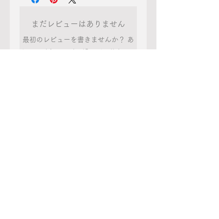
プOPEN記念により、期間
たものについてお受けいた
ル・その他
限定で送料無料キャンペー
します。
まだレビューはありません
ン実施中！特別価格でのお
※ブラウザやお使いのモニ
最初のレビューを書きませんか？ あ
届けのため、配送方法の指
返品の送料については、不
ター環境、また撮影時の室
なたのご意見・ご要望をぜひ共有して
定はできませんのでご了承
良品の場合は当社が、お客
内外の光加減により、実際
ください。
ください。
様都合による場合はお客様
の商品と掲載画像の色味が
にてご負担をお願いしま
異なる場合がございます。
レビューを投稿
配送業者：クリックポスト
す。
（ポストにお届け）数量が
多い場合は宅配便
配送地域：日本のみ
関連商品
NEW
NEW