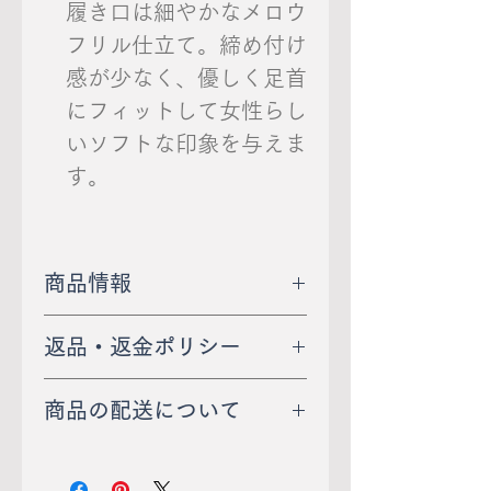
履き口は細やかなメロウ
フリル仕立て。締め付け
感が少なく、優しく足首
にフィットして女性らし
いソフトな印象を与えま
す。
商品情報
●カラー：ベージュ
返品・返金ポリシー
●適応サイズ：22.0～24.0
返品は、未使用・未開封
ｃｍ
商品の配送について
で、商品到着後７日以内に
●日本製
送 料：オンラインショッ
当店宛てにご連絡いただい
●ナイロン・ポリエステ