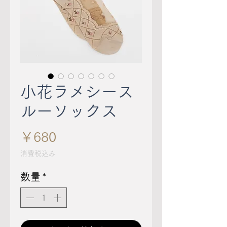
小花ラメシース
ルーソックス
価
￥680
格
消費税込み
数量
*