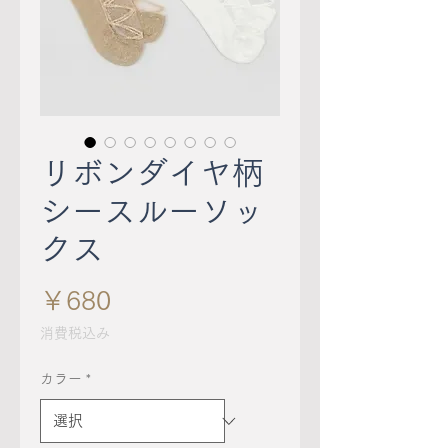
リボンダイヤ柄
シースルーソッ
クス
価
￥680
格
消費税込み
カラー
*