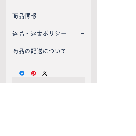
商品情報
●カラー：ホワイト、ベー
返品・返金ポリシー
ジュ
返品は、未使用・未開封
●適応サイズ：22.0～24.0
商品の配送について
で、商品到着後７日以内に
ｃｍ
送 料：オンラインショッ
当店宛てにご連絡いただい
●日本製
プOPEN記念により、期間
たものについてお受けいた
●ナイロン・ポリエステ
限定で送料無料キャンペー
します。
ル・その他
まだレビューはありません
ン実施中！特別価格でのお
最初のレビューを書きませんか？ あ
届けのため、配送方法の指
返品の送料については、不
※ブラウザやお使いのモニ
なたのご意見・ご要望をぜひ共有して
定はできませんのでご了承
良品の場合は当社が、お客
ター環境、また撮影時の室
ください。
ください。
様都合による場合はお客様
内外の光加減により、実際
にてご負担をお願いしま
の商品と掲載画像の色味が
レビューを投稿